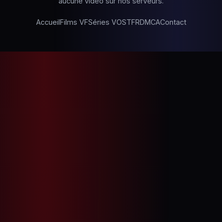
aucune vidéo sur nos serveurs.
Accueil
Films VF
Séries VOSTFR
DMCA
Contact