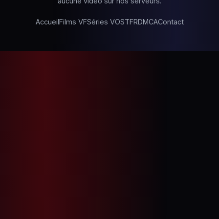
aucune vidéo sur nos serveurs.
Accueil
Films VF
Séries VOSTFR
DMCA
Contact