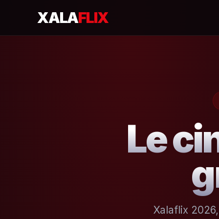
XALA
FLIX
Le ci
g
Xalaflix 2026