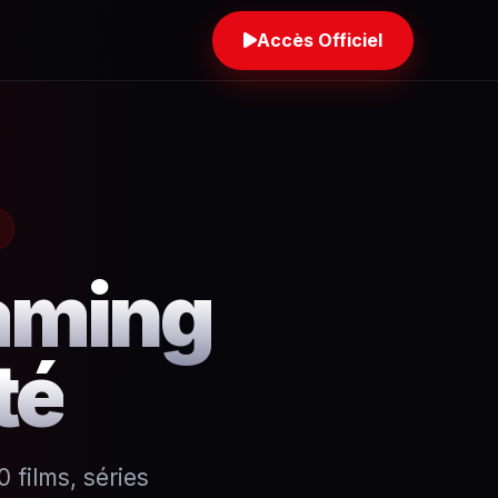
Accès Officiel
eaming
té
 films, séries