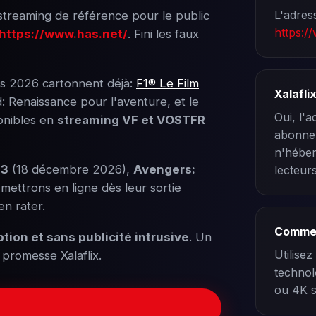
L'adress
treaming de référence pour le public
https:/
https://www.has.net/
. Fini les faux
s 2026 cartonnent déjà:
F1® Le Film
Xalaflix
d: Renaissance pour l'aventure, et le
Oui, l'a
onibles en
streaming VF et VOSTFR
abonnem
n'héber
 3
(18 décembre 2026),
Avengers:
lecteurs
 mettrons en ligne dès leur sortie
en rater.
Commen
ption et sans publicité intrusive
. Un
Utilisez
a promesse Xalaflix.
technol
ou 4K s