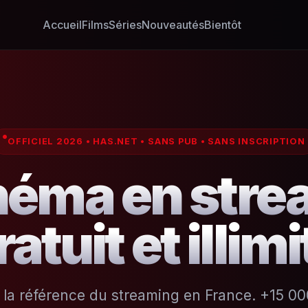
Accueil
Films
Séries
Nouveautés
Bientôt
OFFICIEL 2026 • HAS.NET • SANS PUB • SANS INSCRIPTION
néma en str
ratuit et illimi
, la référence du streaming en France. +15 000