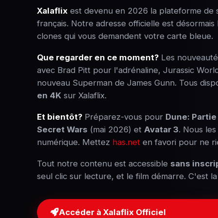
Xalaflix
est devenu en 2026 la plateforme de s
français. Notre adresse officielle est désormais
clones qui vous demandent votre carte bleue.
Que regarder en ce moment?
Les nouveauté
avec Brad Pitt pour l'adrénaline, Jurassic Worl
nouveau Superman de James Gunn. Tous disp
en 4K
sur Xalaflix.
Et bientôt?
Préparez-vous pour
Dune: Partie
Secret Wars
(mai 2026) et
Avatar 3
. Nous les
numérique. Mettez
has.net
en favori pour ne ri
Tout notre contenu est accessible
sans inscri
seul clic sur lecture, et le film démarre. C'est l
Accéder à Xalaflix Officiel