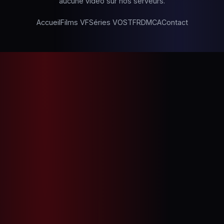
aucune vidéo sur nos serveurs.
Accueil
Films VF
Séries VOSTFR
DMCA
Contact