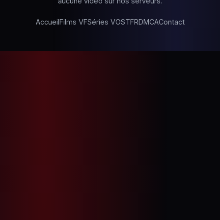
aucune vidéo sur nos serveurs.
Accueil
Films VF
Séries VOSTFR
DMCA
Contact