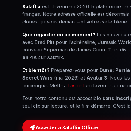
Xalaflix
est devenu en 2026 la plateforme de s
français. Notre adresse officielle est désormais
clones qui vous demandent votre carte bleue.
Que regarder en ce moment?
Les nouveauté
avec Brad Pitt pour l'adrénaline, Jurassic Worl
nouveau Superman de James Gunn. Tous disp
en 4K
sur Xalaflix.
Et bientôt?
Préparez-vous pour
Dune: Partie
Secret Wars
(mai 2026) et
Avatar 3
. Nous les
numérique. Mettez
has.net
en favori pour ne ri
Tout notre contenu est accessible
sans inscri
seul clic sur lecture, et le film démarre. C'est l
Accéder à Xalaflix Officiel