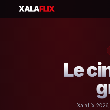
XALA
FLIX
Le ci
g
Xalaflix 2026