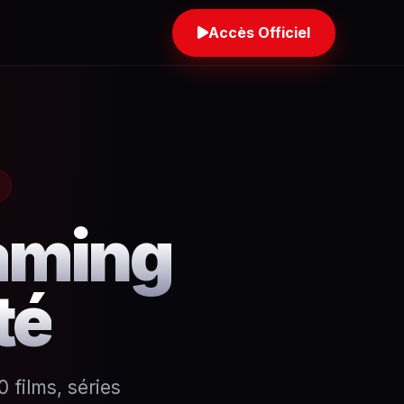
Accès Officiel
eaming
té
 films, séries