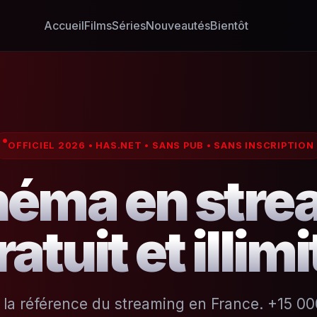
Accueil
Films
Séries
Nouveautés
Bientôt
OFFICIEL 2026 • HAS.NET • SANS PUB • SANS INSCRIPTION
néma en str
ratuit et illimi
, la référence du streaming en France. +15 000