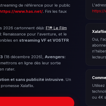
L'adress
treaming de référence pour le public
https:/
https://www.has.net/
. Fini les faux
s 2026 cartonnent déjà:
F1® Le Film
Xalaflix
d: Renaissance pour l'aventure, et le
Oui, l'a
onibles en
streaming VF et VOSTFR
abonnem
n'héber
 3
(18 décembre 2026),
Avengers:
lecteurs
 mettrons en ligne dès leur sortie
en rater.
Commen
ption et sans publicité intrusive
. Un
Utilisez
a promesse Xalaflix.
technol
ou 4K s